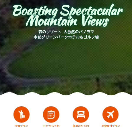
Boasting Spectacular
Mountain Views
森のリゾート 大自然のパノラマ
本部グリーンパークホテル＆ゴルフ場
宿泊プラン
日付から予約
部屋から予約
航空券付プラン