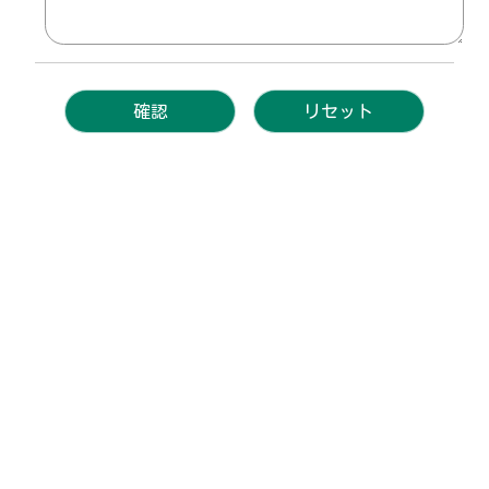
宿泊プラン
日付から予約
部屋から予約
航空券付プラン
サイトマップ
その他
お部屋
レストラン
ゴルフ
お知らせ
法人会員ご優待プラン